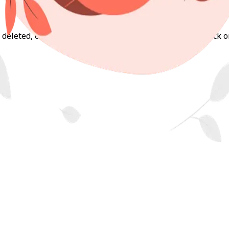
deleted, or never existed. Don’t worry — you can get back o