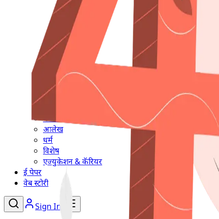
मनोरंजन
आलेख
धर्म
विशेष
एज्युकेशन & कॅरियर
ई पेपर
वेब स्टोरी
Sign In