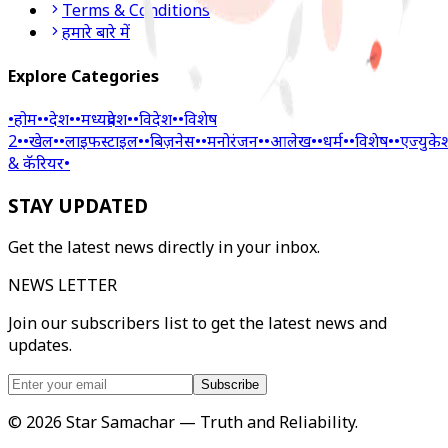
Terms & Conditions
हमारे बारे में
Explore Categories
•
होम
•
•
देश
•
•
मध्यप्रदेश
•
•
विदेश
•
•
विशेष
2
•
•
खेल
•
•
लाइफस्टाइल
•
•
बिज़नेस
•
•
मनोरंजन
•
•
आलेख
•
•
धर्म
•
•
विशेष
•
•
एज्युके
& कॅरियर
•
STAY UPDATED
Get the latest news directly in your inbox.
NEWS LETTER
Join our subscribers list to get the latest news and
updates.
Subscribe
©
2026
Star Samachar
— Truth and Reliability.