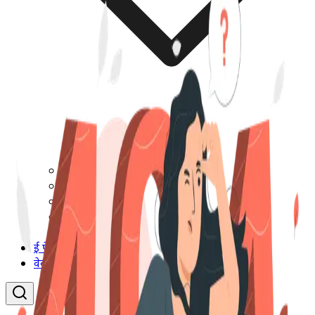
मनोरंजन
आलेख
धर्म
विशेष
एज्युकेशन & कॅरियर
ई पेपर
वेब स्टोरी
Sign In